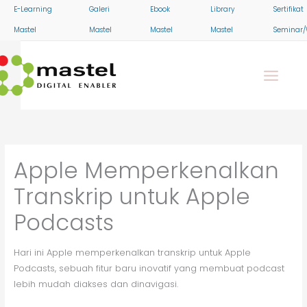
Skip
E-Learning
Galeri
Ebook
Library
Sertifikat
to
Mastel
Mastel
Mastel
Mastel
Seminar/
content
Apple Memperkenalkan
Transkrip untuk Apple
Podcasts
Hari ini Apple memperkenalkan transkrip untuk Apple
Podcasts, sebuah fitur baru inovatif yang membuat podcast
lebih mudah diakses dan dinavigasi.