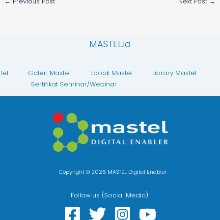
←
Previous Post
Next Post
→
MASTEL.id
tel
Galeri Mastel
Ebook Mastel
Library Mastel
Sertifikat Seminar/Webinar
Copyright © 2026 MASTEL Digital Enabler
Follow us (Social Media):