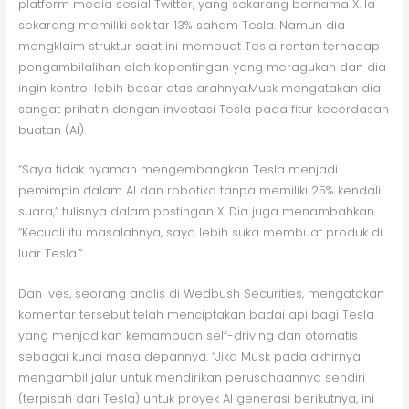
platform media sosial Twitter, yang sekarang bernama X. Ia
sekarang memiliki sekitar 13% saham Tesla. Namun dia
mengklaim struktur saat ini membuat Tesla rentan terhadap
pengambilalihan oleh kepentingan yang meragukan dan dia
ingin kontrol lebih besar atas arahnya.Musk mengatakan dia
sangat prihatin dengan investasi Tesla pada fitur kecerdasan
buatan (AI).
“Saya tidak nyaman mengembangkan Tesla menjadi
pemimpin dalam AI dan robotika tanpa memiliki 25% kendali
suara,” tulisnya dalam postingan X. Dia juga menambahkan
“Kecuali itu masalahnya, saya lebih suka membuat produk di
luar Tesla.”
Dan Ives, seorang analis di Wedbush Securities, mengatakan
komentar tersebut telah menciptakan badai api bagi Tesla
yang menjadikan kemampuan self-driving dan otomatis
sebagai kunci masa depannya. “Jika Musk pada akhirnya
mengambil jalur untuk mendirikan perusahaannya sendiri
(terpisah dari Tesla) untuk proyek AI generasi berikutnya, ini