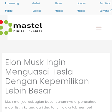
Skip
E-Learning
Galeri
Ebook
Library
Sertifikat
to
Mastel
Mastel
Mastel
Mastel
Seminar/
content
Elon Musk Ingin
Menguasai Tesla
Dengan Kepemilikan
Lebih Besar
Musk menjual sebagian besar sahamnya di perusahaan
mobil listrik kurang dari dua tahun lalu untuk membeli