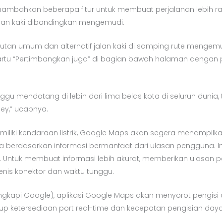
nambahkan beberapa fitur untuk membuat perjalanan lebih r
alan kaki dibandingkan mengemudi.
n umum dan alternatif jalan kaki di samping rute mengemud
kartu “Pertimbangkan juga” di bagian bawah halaman dengan pr
gu mendatang di lebih dari lima belas kota di seluruh dunia, 
ney,” ucapnya.
iliki kendaraan listrik, Google Maps akan segera menampilk
aya berdasarkan informasi bermanfaat dari ulasan pengguna. 
 Untuk membuat informasi lebih akurat, memberikan ulasan 
enis konektor dan waktu tunggu.
engkapi Google), aplikasi Google Maps akan menyorot pengisi
up ketersediaan port real-time dan kecepatan pengisian daya