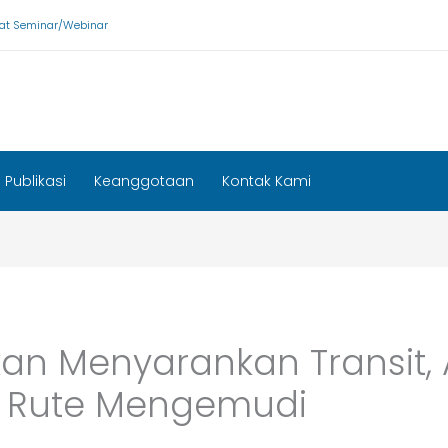
ikat Seminar/Webinar
Publikasi
Keanggotaan
Kontak Kami
n Menyarankan Transit, A
g Rute Mengemudi