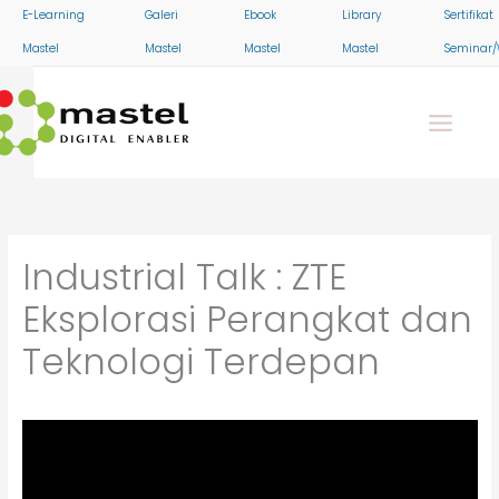
Skip
E-Learning
Galeri
Ebook
Library
Sertifikat
to
Mastel
Mastel
Mastel
Mastel
Seminar/
content
Industrial Talk : ZTE
Eksplorasi Perangkat dan
Teknologi Terdepan