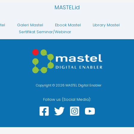
MASTEL.id
tel
Galeri Mastel
Ebook Mastel
Library Mastel
Sertifikat Seminar/Webinar
Copyright © 2026 MASTEL Digital Enabler
Follow us (Social Media):