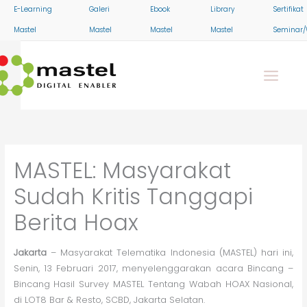
Skip
E-Learning
Galeri
Ebook
Library
Sertifikat
to
Mastel
Mastel
Mastel
Mastel
Seminar/
content
MASTEL: Masyarakat
Sudah Kritis Tanggapi
Berita Hoax
Jakarta
– Masyarakat Telematika Indonesia (MASTEL) hari ini,
Senin, 13 Februari 2017, menyelenggarakan acara Bincang –
Bincang Hasil Survey MASTEL Tentang Wabah HOAX Nasional,
di LOT8 Bar & Resto, SCBD, Jakarta Selatan.