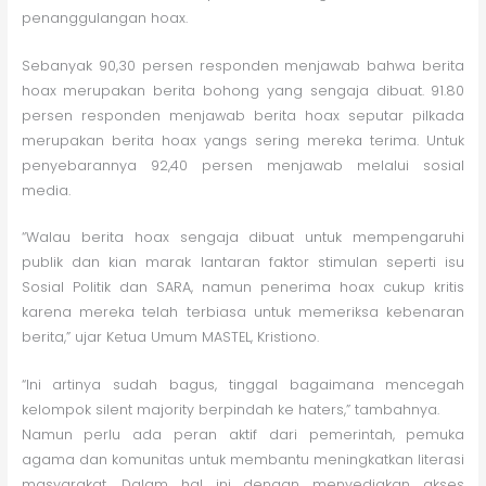
penanggulangan hoax.
Sebanyak 90,30 persen responden menjawab bahwa berita
hoax merupakan berita bohong yang sengaja dibuat. 91.80
persen responden menjawab berita hoax seputar pilkada
merupakan berita hoax yangs sering mereka terima. Untuk
penyebarannya 92,40 persen menjawab melalui sosial
media.
“Walau berita hoax sengaja dibuat untuk mempengaruhi
publik dan kian marak lantaran faktor stimulan seperti isu
Sosial Politik dan SARA, namun penerima hoax cukup kritis
karena mereka telah terbiasa untuk memeriksa kebenaran
berita,” ujar Ketua Umum MASTEL, Kristiono.
“Ini artinya sudah bagus, tinggal bagaimana mencegah
kelompok silent majority berpindah ke haters,” tambahnya.
Namun perlu ada peran aktif dari pemerintah, pemuka
agama dan komunitas untuk membantu meningkatkan literasi
masyarakat. Dalam hal ini dengan menyediakan akses