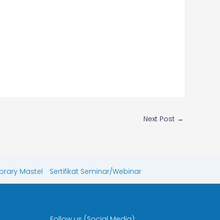
Next Post
→
ibrary Mastel
Sertifikat Seminar/Webinar
Follow us (Social Media):