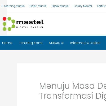
Skip
E-Learning Mastel
Galeri Mastel
Ebook Mastel
Library Mastel
Sertif
to
content
Home
Tentang Kami
MUNAS XI
Informasi & Kajian
Menuju Masa Dep
Transformasi Dig