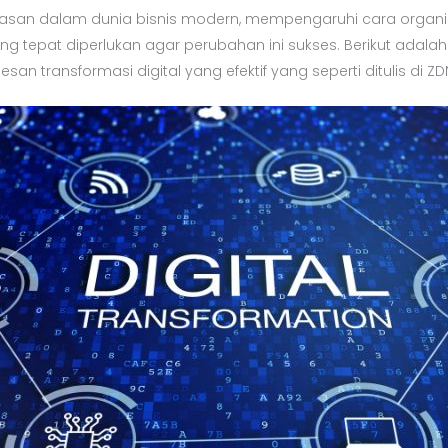
ndasan dalam dunia bisnis modern, mempengaruhi cara organis
g tepat diperlukan agar perubahan ini sukses. Berikut adala
n transformasi digital yang efektif yang seperti ditulis di ZD