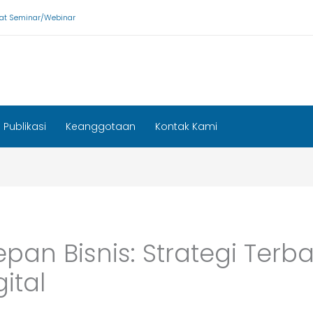
ikat Seminar/Webinar
Publikasi
Keanggotaan
Kontak Kami
an Bisnis: Strategi Terba
ital