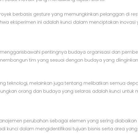
yek berbasis gesture yang memungkinkan pelanggan di res
wa eksperimen ini adalah kunci dalam menciptakan inovasi 
ty menggarisbawahi pentingnya budaya organisasi dan pembe
embangun tim yang sesuai dengan budaya yang diinginkan
ang teknologi, melainkan juga tentang melibatkan semua depar
gkan orang dan budaya yang selaras adalah kunci untuk me
manajemen perubahan sebagai elemen yang sering diabaikan 
i kunci dalam mengidentifikasi tujuan bisnis serta area yang p