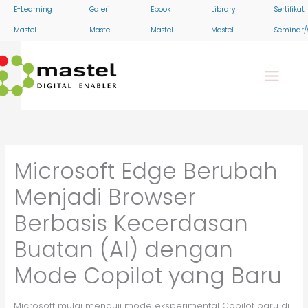
Skip
E-Learning
Galeri
Ebook
Library
Sertifikat
to
Mastel
Mastel
Mastel
Mastel
Seminar/
content
Microsoft Edge Berubah
Menjadi Browser
Berbasis Kecerdasan
Buatan (AI) dengan
Mode Copilot yang Baru
Microsoft mulai menguji mode eksperimental Copilot baru di