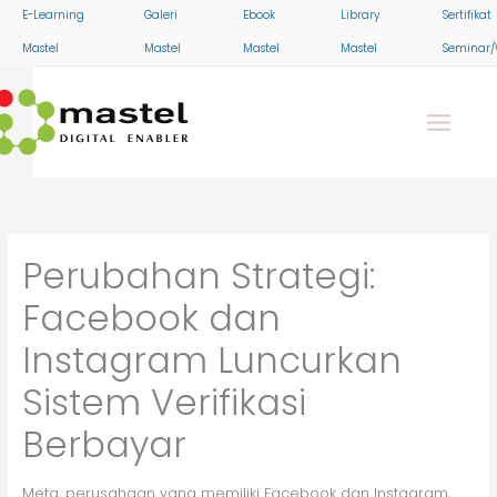
Skip
E-Learning
Galeri
Ebook
Library
Sertifikat
to
Mastel
Mastel
Mastel
Mastel
Seminar/
content
Perubahan Strategi:
Facebook dan
Instagram Luncurkan
Sistem Verifikasi
Berbayar
Meta, perusahaan yang memiliki Facebook dan Instagram,