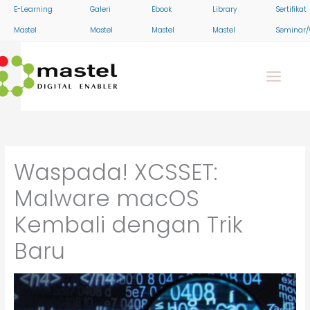
Skip
E-Learning
Galeri
Ebook
Library
Sertifikat
to
Mastel
Mastel
Mastel
Mastel
Seminar/
content
Waspada! XCSSET:
Malware macOS
Kembali dengan Trik
Baru