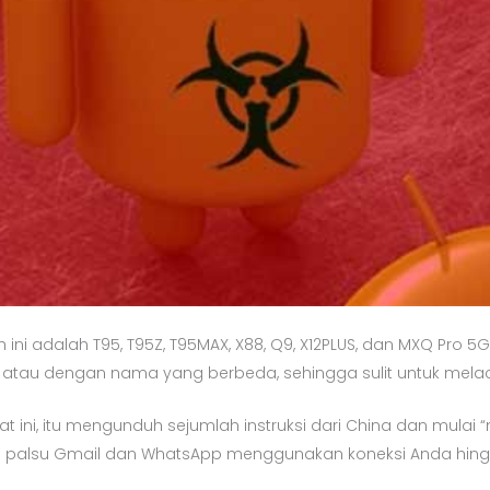
ni adalah T95, T95Z, T95MAX, X88, Q9, X12PLUS, dan MXQ Pro 5G,
ek atau dengan nama yang berbeda, sehingga sulit untuk mela
ni, itu mengunduh sejumlah instruksi dari China dan mulai “
un palsu Gmail dan WhatsApp menggunakan koneksi Anda hing