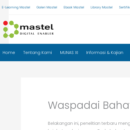
Skip
E-Learning Mastel
Galeri Mastel
Ebook Mastel
Library Mastel
Sertif
to
content
Home
Tentang Kami
MUNAS XI
Informasi & Kajian
Waspadai Bahay
Belakangan ini, penelitian terbaru m