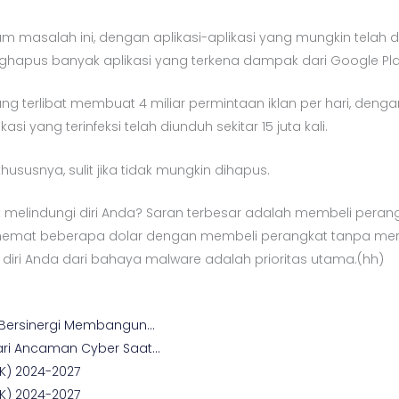
am masalah ini, dengan aplikasi-aplikasi yang mungkin telah
apus banyak aplikasi yang terkena dampak dari Google Play
ang terlibat membuat 4 miliar permintaan iklan per hari, deng
si yang terinfeksi telah diunduh sekitar 15 juta kali.
ususnya, sulit jika tidak mungkin dihapus.
k melindungi diri Anda? Saran terbesar adalah membeli peran
hemat beberapa dolar dengan membeli perangkat tanpa mer
diri Anda dari bahaya malware adalah prioritas utama.(hh)
 Bersinergi Membangun…
ari Ancaman Cyber Saat…
K) 2024-2027
K) 2024-2027