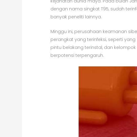
kejahatan dunia maya. Pada bulan Jan
dengan nama singkat T95, sudah terin
banyak peneliti lainnya.
Minggu ini, perusahaan keamanan sibe
perangkat yang terinfeksi, seperti yan
pintu belakang terinstal, dan kelom
berpotensi terpengaruh.