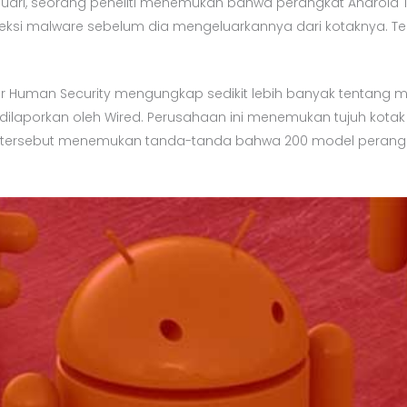
uari, seorang peneliti menemukan bahwa perangkat Android T
feksi malware sebelum dia mengeluarkannya dari kotaknya. Te
r Human Security mengungkap sedikit lebih banyak tentang m
g dilaporkan oleh Wired. Perusahaan ini menemukan tujuh kota
pok tersebut menemukan tanda-tanda bahwa 200 model peran