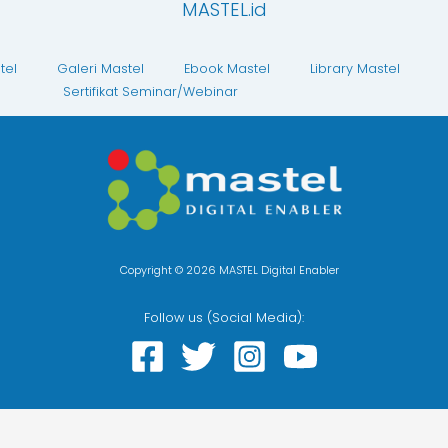
MASTEL.id
tel
Galeri Mastel
Ebook Mastel
Library Mastel
Sertifikat Seminar/Webinar
Copyright © 2026 MASTEL Digital Enabler
Follow us (Social Media):