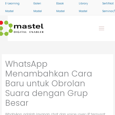
Skip
E-Learning
Galeri
Ebook
Library
Sertifikat
to
Mastel
Mastel
Mastel
Mastel
Seminar/
content
WhatsApp
Menambahkan Cara
Baru untuk Obrolan
Suara dengan Grup
Besar
WhatsApp adalah layanan chat dan voice-over-IP terpusat