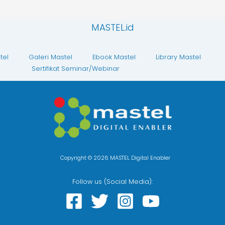
MASTEL.id
tel
Galeri Mastel
Ebook Mastel
Library Mastel
Sertifikat Seminar/Webinar
Copyright © 2026 MASTEL Digital Enabler
Follow us (Social Media):