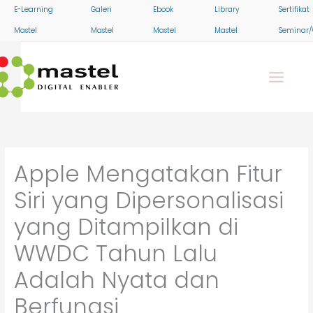
Skip
E-Learning
Galeri
Ebook
Library
Sertifikat
to
Mastel
Mastel
Mastel
Mastel
Seminar/
content
Apple Mengatakan Fitur
Siri yang Dipersonalisasi
yang Ditampilkan di
WWDC Tahun Lalu
Adalah Nyata dan
Berfungsi