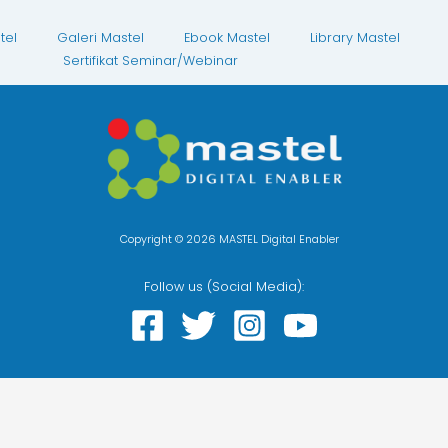
tel
Galeri Mastel
Ebook Mastel
Library Mastel
Sertifikat Seminar/Webinar
Copyright © 2026 MASTEL Digital Enabler
Follow us (Social Media):