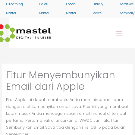
Skip
E-Learning
Galeri
Ebook
Library
Sertifikat
to
Mastel
Mastel
Mastel
Mastel
Seminar/
content
Fitur Menyembunyikan
Email dari Apple
Fitur Apple ini dapat membantu Anda meminimalkan spam
dengan alat sembunyikan email saya. Fitur ini yang membuat
kotak masuk Anda mencegah spam email muncul di tempat
pertama. Pertama kali diluncurkan di WWDC Juni lalu, fitur
Sembunyikan Email Saya tiba dengan rilis iOS 15 pada bulan
September.