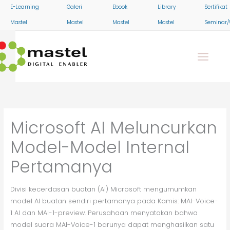
Skip
E-Learning
Galeri
Ebook
Library
Sertifikat
to
Mastel
Mastel
Mastel
Mastel
Seminar/
content
Microsoft AI Meluncurkan
Model-Model Internal
Pertamanya
Divisi kecerdasan buatan (AI) Microsoft mengumumkan
model AI buatan sendiri pertamanya pada Kamis: MAI-Voice-
1 AI dan MAI-1-preview. Perusahaan menyatakan bahwa
model suara MAI-Voice-1 barunya dapat menghasilkan satu