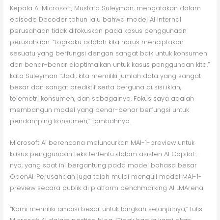
Kepala AI Microsoft, Mustafa Suleyman, mengatakan dalam
episode Decoder tahun lalu bahwa model AI internal
perusahaan tidak difokuskan pada kasus penggunaan
perusahaan. “Logikaku adalah kita harus menciptakan
sesuatu yang berfungsi dengan sangat baik untuk konsumen
dan benar-benar dioptimalkan untuk kasus penggunaan kita,”
kata Suleyman. “Jadi, kita memiliki jumlah data yang sangat
besar dan sangat prediktif serta berguna di sisi iklan,
telemetri konsumen, dan sebagainya. Fokus saya adalah
membangun model yang benar-benar berfungsi untuk
pendamping konsumen,” tambahnya.
Microsoft AI berencana meluncurkan MAI-1-preview untuk
kasus penggunaan teks tertentu dalam asisten AI Copilot-
nya, yang saat ini bergantung pada model bahasa besar
OpenAI. Perusahaan juga telah mulai menguji model MAI-1-
preview secara publik di platform benchmarking AI LMArena.
“Kami memiliki ambisi besar untuk langkah selanjutnya,” tulis