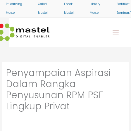
Skip
E-Learning
Galeri
Ebook
Library
Sertifikat
to
Mastel
Mastel
Mastel
Mastel
Seminar/
content
Penyampaian Aspirasi
Dalam Rangka
Penyusunan RPM PSE
Lingkup Privat