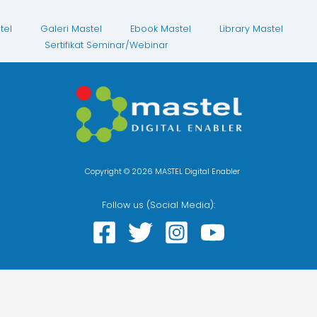
tel
Galeri Mastel
Ebook Mastel
Library Mastel
Sertifikat Seminar/Webinar
Copyright © 2026 MASTEL Digital Enabler
Follow us (Social Media):