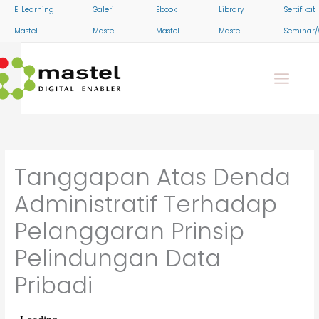
Skip
E-Learning
Galeri
Ebook
Library
Sertifikat
to
Mastel
Mastel
Mastel
Mastel
Seminar/
content
Tanggapan Atas Denda
Administratif Terhadap
Pelanggaran Prinsip
Pelindungan Data
Pribadi